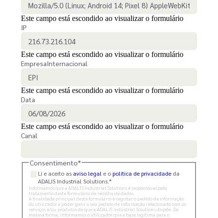
Este campo está escondido ao visualizar o formulário
IP
Este campo está escondido ao visualizar o formulário
EmpresaInternacional
Este campo está escondido ao visualizar o formulário
Data
Este campo está escondido ao visualizar o formulário
Canal
Consentimento
*
Li e aceito as
aviso legal
e o
política de privacidade
da
ADALIS Industrial Solutions.
*
Informamos que a ADALIS Industrial Solutions é responsável pelo
tratamento deste formulário de recolha de dados.
A finalidade principal deste formulário é registar o pedido de informação
do utilizador e poder gerir o seu pedido de informação relacionado com os
serviços e/ou produtos de que a ADALIS Industrial Solutions dispõe. Da
mesma forma, informamos o utilizador que a base legítima para o