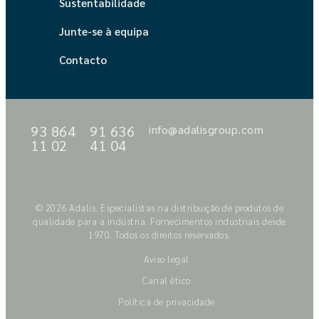
Sustentabilidade
Junte-se à equipa
Contacto
93 864
91 636
info@adalisgroup.com
11 02
41 04
© 2026 Adalis. Especialistas na distribuição de produtos de
qualidade para a indústria. Fornecimentos industriais desde
1970. Todos os direitos reservados.
Aviso legal
Canal ético
Política de privacidade