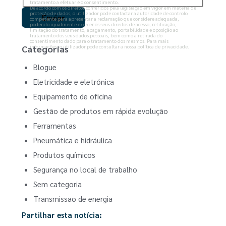
tratamento a efetuar é o consentimento.
De acordo com os direitos conferidos pela legislação em vigor em matéria de
proteção de dados, o utilizador pode contactar a autoridade de controlo
competente para apresentar a reclamação que considere adequada,
podendo igualmente exercer os seus direitos de acesso, retificação,
limitação do tratamento, apagamento, portabilidade e oposição ao
tratamento dos seus dados pessoais, bem como a retirada do
consentimento dado para o tratamento dos mesmos. Para mais
informações, o utilizador pode consultar a nossa política de privacidade.
Categorias
Blogue
Eletricidade e eletrónica
Equipamento de oficina
Gestão de produtos em rápida evolução
Ferramentas
Pneumática e hidráulica
Produtos químicos
Segurança no local de trabalho
Sem categoria
Transmissão de energia
Partilhar esta notícia: