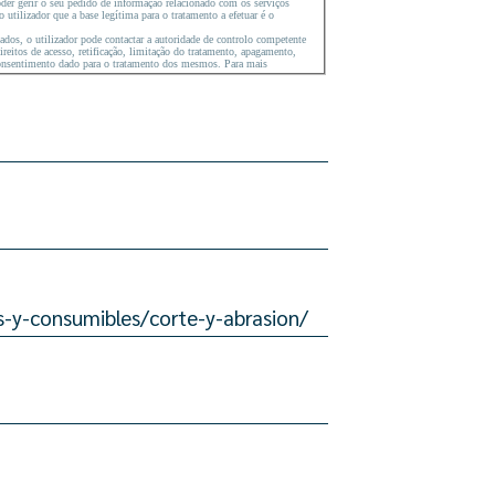
poder gerir o seu pedido de informação relacionado com os serviços
tilizador que a base legítima para o tratamento a efetuar é o
ados, o utilizador pode contactar a autoridade de controlo competente
reitos de acesso, retificação, limitação do tratamento, apagamento,
consentimento dado para o tratamento dos mesmos. Para mais