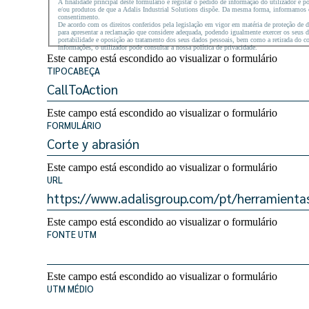
A finalidade principal deste formulário é registar o pedido de informação do utilizador e 
e/ou produtos de que a Adalis Industrial Solutions dispõe. Da mesma forma, informamos o u
consentimento.
De acordo com os direitos conferidos pela legislação em vigor em matéria de proteção de d
para apresentar a reclamação que considere adequada, podendo igualmente exercer os seus di
portabilidade e oposição ao tratamento dos seus dados pessoais, bem como a retirada do 
informações, o utilizador pode consultar a nossa política de privacidade.
Este campo está escondido ao visualizar o formulário
TIPOCABEÇA
Este campo está escondido ao visualizar o formulário
FORMULÁRIO
Este campo está escondido ao visualizar o formulário
URL
Este campo está escondido ao visualizar o formulário
FONTE UTM
Este campo está escondido ao visualizar o formulário
UTM MÉDIO