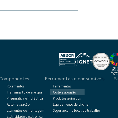
Apoi
Objec
Desenv
Sust
Componentes
Ferramentas e consumíveis
S
Rolamentos
Ferramentas
Transmissão de energia
Corte e abrasão
icos e cosméticos
Pneumática e hidráulica
Produtos químicos
das
Automatização
Equipamento de oficina
Elementos de montagem e de comando
Segurança no local de trabalho
Eletricidade e eletrónica