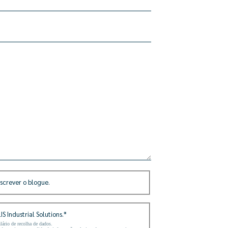
screver o blogue.
S Industrial Solutions.
*
lário de recolha de dados.