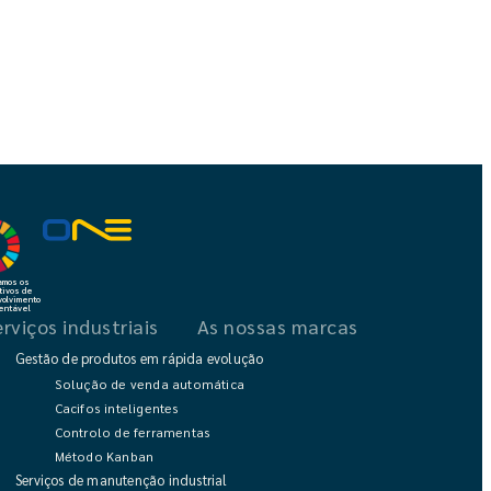
amos os
tivos de
olvimento
entável
erviços industriais
As nossas marcas
Gestão de produtos em rápida evolução
Solução de venda automática
Cacifos inteligentes
Controlo de ferramentas
Método Kanban
Serviços de manutenção industrial