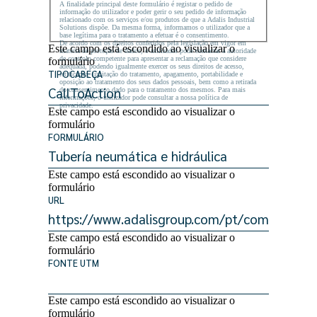
A finalidade principal deste formulário é registar o pedido de
informação do utilizador e poder gerir o seu pedido de informação
relacionado com os serviços e/ou produtos de que a Adalis Industrial
Solutions dispõe. Da mesma forma, informamos o utilizador que a
base legítima para o tratamento a efetuar é o consentimento.
De acordo com os direitos conferidos pela legislação em vigor em
Este campo está escondido ao visualizar o
matéria de proteção de dados, o utilizador pode contactar a autoridade
de controlo competente para apresentar a reclamação que considere
formulário
adequada, podendo igualmente exercer os seus direitos de acesso,
TIPOCABEÇA
retificação, limitação do tratamento, apagamento, portabilidade e
oposição ao tratamento dos seus dados pessoais, bem como a retirada
do consentimento dado para o tratamento dos mesmos. Para mais
informações, o utilizador pode consultar a nossa política de
privacidade.
Este campo está escondido ao visualizar o
formulário
FORMULÁRIO
Este campo está escondido ao visualizar o
formulário
URL
Este campo está escondido ao visualizar o
formulário
FONTE UTM
Este campo está escondido ao visualizar o
formulário