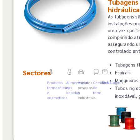
Tubagens 
hidráulica
As tubagens sã
instalações pn
uma vez que tr
comprimido atr
assegurando u
controlado en
Tubagens fl
Sectores
Espirais
Mangueiras
Embalagem
Produtos
Alimentação
Veículos
Caminho
farmacêuticos
e
pesados
de
Tubos rígid
e
bebidas
e
ferro
inoxidável, 
cosméticos
industriais