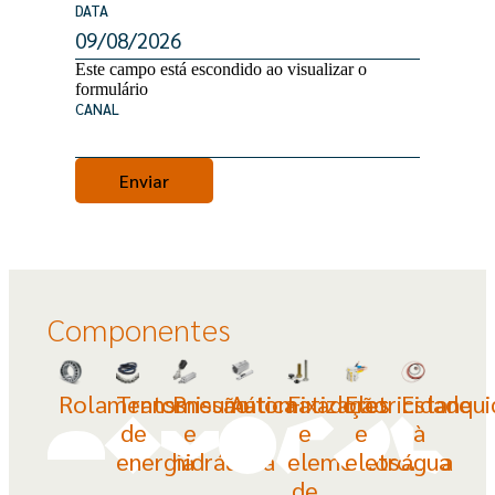
DATA
Este campo está escondido ao visualizar o
formulário
CANAL
Componentes
Rolamentos
Transmissão
Pneumática
Automatização
Fixadores
Eletricidade
Estanqu
de
e
e
e
à
energia
hidráulica
elementos
eletrónica
água
de