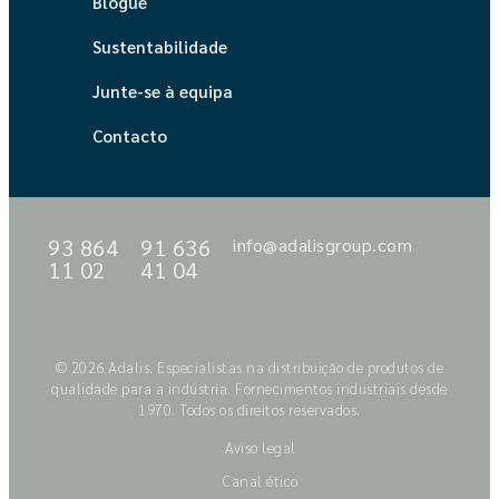
Blogue
Sustentabilidade
Junte-se à equipa
Contacto
93 864
91 636
info@adalisgroup.com
11 02
41 04
© 2026 Adalis. Especialistas na distribuição de produtos de
qualidade para a indústria. Fornecimentos industriais desde
1970. Todos os direitos reservados.
Aviso legal
Canal ético