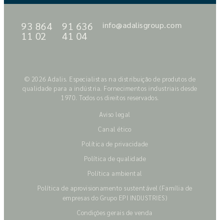
93 864
91 636
info@adalisgroup.com
11 02
41 04
© 2026 Adalis. Especialistas na distribuição de produtos de
qualidade para a indústria. Fornecimentos industriais desde
1970. Todos os direitos reservados.
Aviso legal
Canal ético
Política de privacidade
Política de qualidade
Política ambiental
Política de aprovisionamento sustentável (Família de
empresas do Grupo EPI INDUSTRIES)
Condições gerais de venda