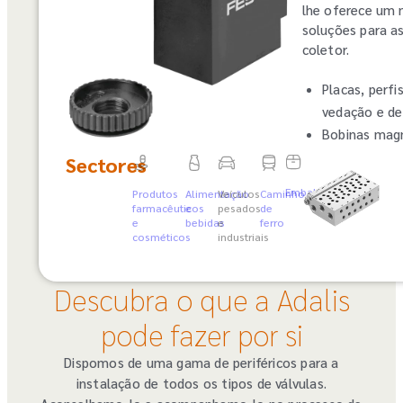
lhe oferece um 
soluções para as
coletor.
Placas, perfi
vedação e de
Bobinas mag
Sectores
Embalagem
Produtos
Alimentação
Veículos
Caminho
farmacêuticos
e
pesados
de
e
bebidas
e
ferro
cosméticos
industriais
Descubra o que a Adalis
pode fazer por si
Dispomos de uma gama de periféricos para a
instalação de todos os tipos de válvulas.