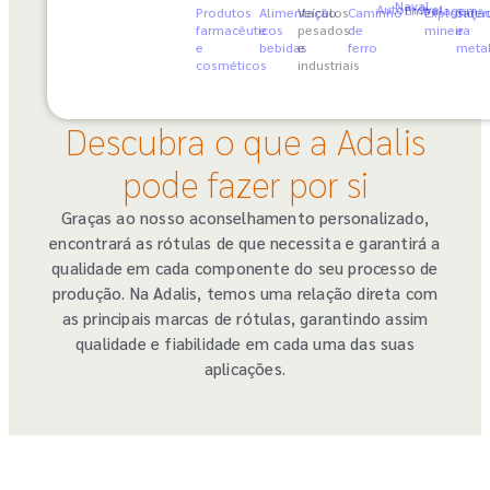
Naval
Automóvel
Embalagem
Produtos
Alimentação
Veículos
Caminho
Exploraçã
Sider
farmacêuticos
e
pesados
de
mineira
e
e
bebidas
e
ferro
metal
cosméticos
industriais
Descubra o que a Adalis
pode fazer por si
Graças ao nosso aconselhamento personalizado,
encontrará as rótulas de que necessita e garantirá a
qualidade em cada componente do seu processo de
produção. Na Adalis, temos uma relação direta com
as principais marcas de rótulas, garantindo assim
qualidade e fiabilidade em cada uma das suas
aplicações.