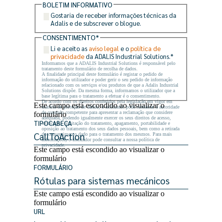
BOLETIM INFORMATIVO
Gostaria de receber informações técnicas da
Adalis e de subscrever o blogue.
CONSENTIMENTO
*
Li e aceito as
aviso legal
e o
política de
privacidade
da ADALIS Industrial Solutions.
*
Informamos que a ADALIS Industrial Solutions é responsável pelo
tratamento deste formulário de recolha de dados.
A finalidade principal deste formulário é registar o pedido de
informação do utilizador e poder gerir o seu pedido de informação
relacionado com os serviços e/ou produtos de que a Adalis Industrial
Solutions dispõe. Da mesma forma, informamos o utilizador que a
base legítima para o tratamento a efetuar é o consentimento.
De acordo com os direitos conferidos pela legislação em vigor em
Este campo está escondido ao visualizar o
matéria de proteção de dados, o utilizador pode contactar a autoridade
de controlo competente para apresentar a reclamação que considere
formulário
adequada, podendo igualmente exercer os seus direitos de acesso,
TIPOCABEÇA
retificação, limitação do tratamento, apagamento, portabilidade e
oposição ao tratamento dos seus dados pessoais, bem como a retirada
do consentimento dado para o tratamento dos mesmos. Para mais
informações, o utilizador pode consultar a nossa política de
privacidade.
Este campo está escondido ao visualizar o
formulário
FORMULÁRIO
Este campo está escondido ao visualizar o
formulário
URL