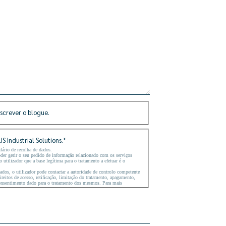
screver o blogue.
S Industrial Solutions.
*
lário de recolha de dados.
poder gerir o seu pedido de informação relacionado com os serviços
tilizador que a base legítima para o tratamento a efetuar é o
ados, o utilizador pode contactar a autoridade de controlo competente
reitos de acesso, retificação, limitação do tratamento, apagamento,
consentimento dado para o tratamento dos mesmos. Para mais