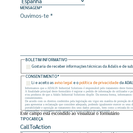
MENSAGEM
*
BOLETIM INFORMATIVO
Gostaria de receber informações técnicas da Adalis e de sub
CONSENTIMENTO
*
Li e aceito as
aviso legal
e o
política de privacidade
da ADALI
Informamos que a ADALIS Industrial Solutions é responsável pelo tratamento deste formu
A finalidade principal deste formulário é registar o pedido de informação do utilizador e 
e/ou produtos de que a Adalis Industrial Solutions dispõe. Da mesma forma, informamos o u
consentimento.
De acordo com os direitos conferidos pela legislação em vigor em matéria de proteção de d
para apresentar a reclamação que considere adequada, podendo igualmente exercer os seus di
portabilidade e oposição ao tratamento dos seus dados pessoais, bem como a retirada do 
informações, o utilizador pode consultar a nossa política de privacidade.
Este campo está escondido ao visualizar o formulário
TIPOCABEÇA