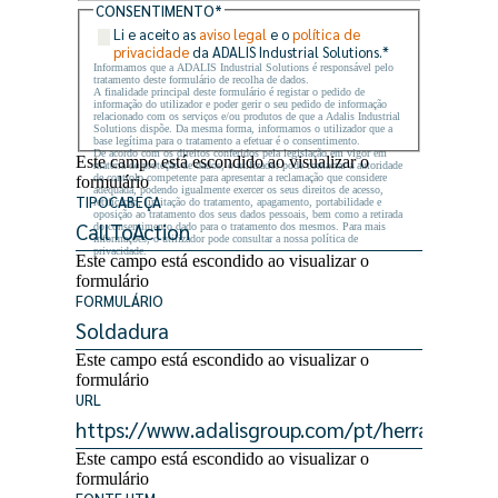
CONSENTIMENTO
*
Li e aceito as
aviso legal
e o
política de
privacidade
da ADALIS Industrial Solutions.
*
Informamos que a ADALIS Industrial Solutions é responsável pelo
tratamento deste formulário de recolha de dados.
A finalidade principal deste formulário é registar o pedido de
informação do utilizador e poder gerir o seu pedido de informação
relacionado com os serviços e/ou produtos de que a Adalis Industrial
Solutions dispõe. Da mesma forma, informamos o utilizador que a
base legítima para o tratamento a efetuar é o consentimento.
De acordo com os direitos conferidos pela legislação em vigor em
Este campo está escondido ao visualizar o
matéria de proteção de dados, o utilizador pode contactar a autoridade
de controlo competente para apresentar a reclamação que considere
formulário
adequada, podendo igualmente exercer os seus direitos de acesso,
TIPOCABEÇA
retificação, limitação do tratamento, apagamento, portabilidade e
oposição ao tratamento dos seus dados pessoais, bem como a retirada
do consentimento dado para o tratamento dos mesmos. Para mais
informações, o utilizador pode consultar a nossa política de
privacidade.
Este campo está escondido ao visualizar o
formulário
FORMULÁRIO
Este campo está escondido ao visualizar o
formulário
URL
Este campo está escondido ao visualizar o
formulário