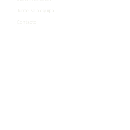
Junte-se à equipa
Contacto
PT
ES
EN