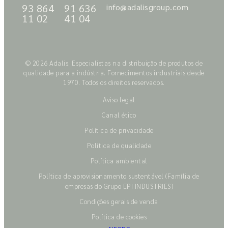
93 864
91 636
info@adalisgroup.com
11 02
41 04
© 2026 Adalis. Especialistas na distribuição de produtos de
qualidade para a indústria. Fornecimentos industriais desde
1970. Todos os direitos reservados.
Aviso legal
Canal ético
Política de privacidade
Política de qualidade
Política ambiental
Política de aprovisionamento sustentável (Família de
empresas do Grupo EPI INDUSTRIES)
Condições gerais de venda
Política de cookies