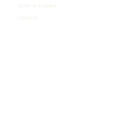
Junte-se à equipa
Contacto
PT
ES
EN