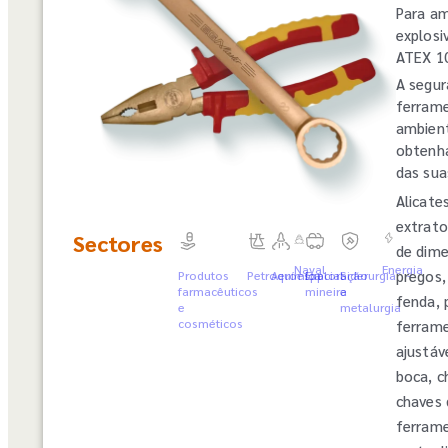
Para am
explosi
ATEX 10
A segur
ferrame
ambient
obtenha
das sua
Alicates
extrato
Sectores
de dime
Naval
Energia
pregos,
Produtos
Petroquímica
Aeroespacial
Exploração
Siderurgia
farmacêuticos
mineira
e
fenda, 
e
metalurgia
cosméticos
ferrame
ajustáv
boca, c
chaves 
ferrame