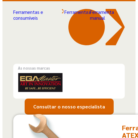
Ferramentas e
Ferramentas
Ferramenta
consumíveis
manual
As nossas marcas
Consultar o nosso especialista
Ferr
ATEX