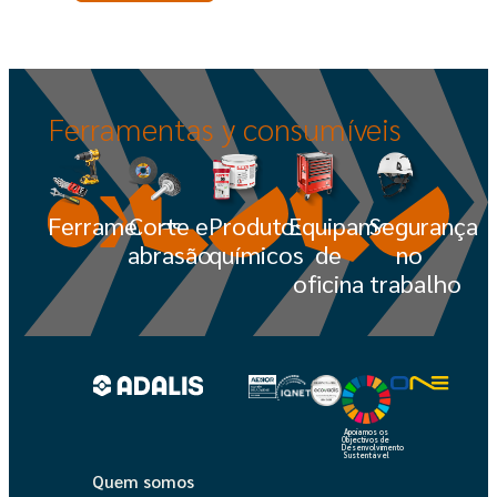
Ferramentas
y
consumíveis
Ferramentas
Corte e
Produtos
Equipamento
Segurança
abrasão
químicos
de
no
oficina
trabalho
Apoiamos os
Objectivos de
Desenvolvimento
Sustentável
Quem somos