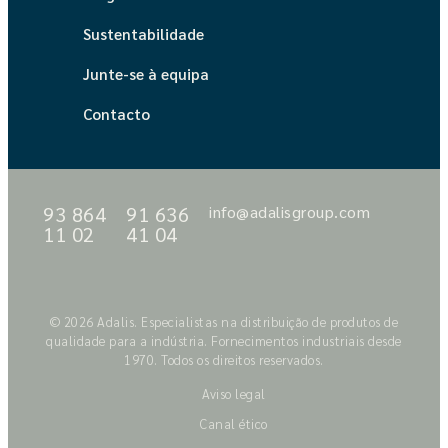
Sustentabilidade
Junte-se à equipa
Contacto
93 864
91 636
info@adalisgroup.com
11 02
41 04
© 2026 Adalis. Especialistas na distribuição de produtos de
qualidade para a indústria. Fornecimentos industriais desde
1970. Todos os direitos reservados.
Aviso legal
Canal ético