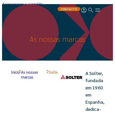
Avançar para o conteúdo
CONTACTO
As nossas marcas
Início
As nossas
Solter
A Solter,
marcas
fundada
em 1960
em
Espanha,
dedica-