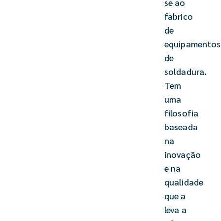
se ao
fabrico
de
equipamentos
de
soldadura.
Tem
uma
filosofia
baseada
na
inovação
e na
qualidade
que a
leva a