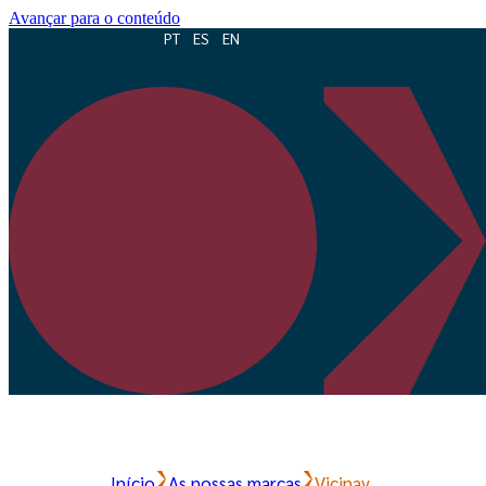
Avançar para o conteúdo
PT
ES
EN
Início
As nossas marcas
Vicinay