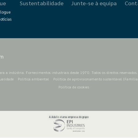
gue
Sustentabilidade
Junte-se à equipa
Cont
logue
otícias
om
ra a indústria. Fornecimentos industriais desde 1970. Todos os direitos reservados.
qualidade
Política ambiental
Política de aprovisionamento sustentável (Famíli
Política de cookies
A Adalis é uma empresa do grupo: