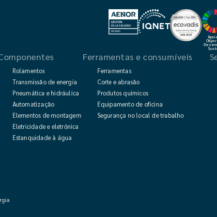
Apoi
Objec
Desenv
Sust
Componentes
Ferramentas e consumíveis
S
Rolamentos
Ferramentas
Transmissão de energia
Corte e abrasão
icos e cosméticos
Pneumática e hidráulica
Produtos químicos
das
Automatização
Equipamento de oficina
Elementos de montagem e de comando
Segurança no local de trabalho
Eletricidade e eletrónica
Estanquidade à água
rgia