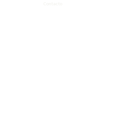
Contacto
PT
ES
EN