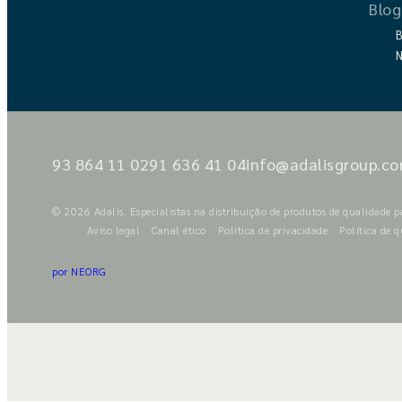
Blo
B
N
93 864 11 02
91 636 41 04
info@adalisgroup.c
© 2026 Adalis. Especialistas na distribuição de produtos de qualidade pa
Aviso legal
Canal ético
Política de privacidade
Política de 
por NEORG