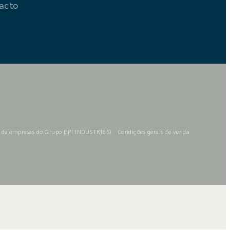
acto
a de empresas do Grupo EPI INDUSTRIES)
Condições gerais de venda