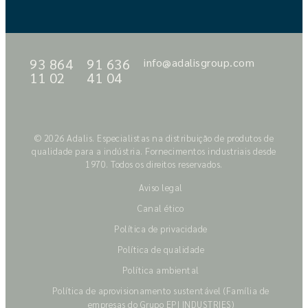
93 864
91 636
info@adalisgroup.com
11 02
41 04
© 2026 Adalis. Especialistas na distribuição de produtos de
qualidade para a indústria. Fornecimentos industriais desde
1970. Todos os direitos reservados.
Aviso legal
Canal ético
Política de privacidade
Política de qualidade
Política ambiental
Política de aprovisionamento sustentável (Família de
empresas do Grupo EPI INDUSTRIES)