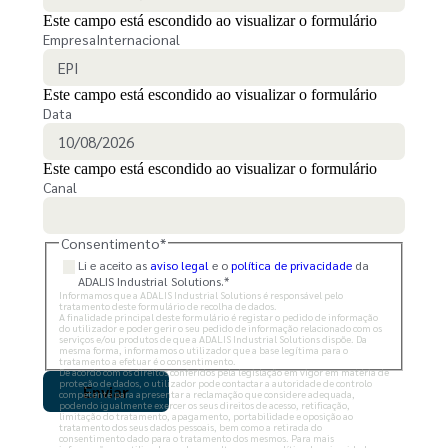
Este campo está escondido ao visualizar o formulário
EmpresaInternacional
Este campo está escondido ao visualizar o formulário
Data
Este campo está escondido ao visualizar o formulário
Canal
Consentimento
*
Li e aceito as
aviso legal
e o
política de privacidade
da
ADALIS Industrial Solutions.
*
Informamos que a ADALIS Industrial Solutions é responsável pelo
tratamento deste formulário de recolha de dados.
A finalidade principal deste formulário é registar o pedido de informação
do utilizador e poder gerir o seu pedido de informação relacionado com os
serviços e/ou produtos de que a ADALIS Industrial Solutions dispõe. Da
mesma forma, informamos o utilizador que a base legítima para o
tratamento a efetuar é o consentimento.
De acordo com os direitos conferidos pela legislação em vigor em matéria de
proteção de dados, o utilizador pode contactar a autoridade de controlo
competente para apresentar a reclamação que considere adequada,
podendo igualmente exercer os seus direitos de acesso, retificação,
limitação do tratamento, apagamento, portabilidade e oposição ao
tratamento dos seus dados pessoais, bem como a retirada do
consentimento dado para o tratamento dos mesmos. Para mais