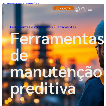
Avançar para o conteúdo
CONTACTO
Ferramentas e consumíveis
Ferramentas
Ferramentas
de
manutenção
preditiva