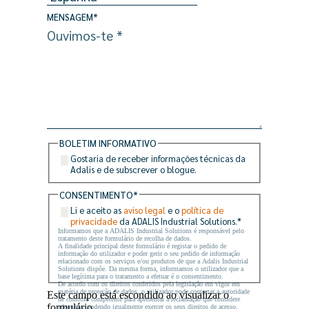
MENSAGEM
*
BOLETIM INFORMATIVO
Gostaria de receber informações técnicas da
Adalis e de subscrever o blogue.
CONSENTIMENTO
*
Li e aceito as
aviso legal
e o
política de
privacidade
da ADALIS Industrial Solutions.
*
Informamos que a ADALIS Industrial Solutions é responsável pelo
tratamento deste formulário de recolha de dados.
A finalidade principal deste formulário é registar o pedido de
informação do utilizador e poder gerir o seu pedido de informação
relacionado com os serviços e/ou produtos de que a Adalis Industrial
Solutions dispõe. Da mesma forma, informamos o utilizador que a
base legítima para o tratamento a efetuar é o consentimento.
De acordo com os direitos conferidos pela legislação em vigor em
matéria de proteção de dados, o utilizador pode contactar a autoridade
Este campo está escondido ao visualizar o
de controlo competente para apresentar a reclamação que considere
formulário
adequada, podendo igualmente exercer os seus direitos de acesso,