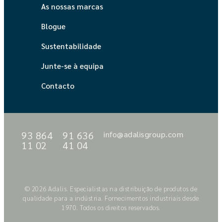
As nossas marcas
Blogue
Sustentabilidade
Junte-se à equipa
Contacto
93 864
91 636
info@adalisgroup.com
11 02
41 04
© 2026 Adalis. Especialistas na distribuição de produtos de
qualidade para a indústria. Fornecimentos industriais desde
1970. Todos os direitos reservados.