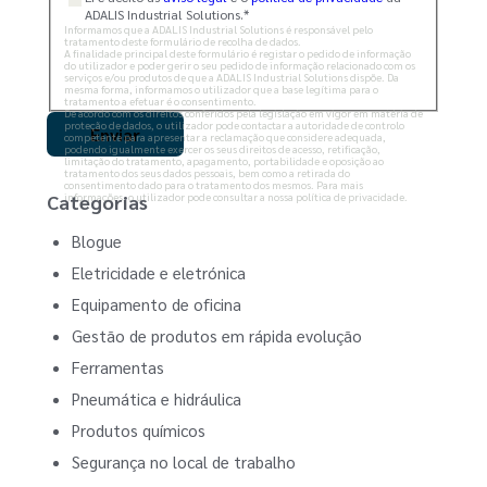
ADALIS Industrial Solutions.
*
Informamos que a ADALIS Industrial Solutions é responsável pelo
tratamento deste formulário de recolha de dados.
A finalidade principal deste formulário é registar o pedido de informação
do utilizador e poder gerir o seu pedido de informação relacionado com os
serviços e/ou produtos de que a ADALIS Industrial Solutions dispõe. Da
mesma forma, informamos o utilizador que a base legítima para o
tratamento a efetuar é o consentimento.
De acordo com os direitos conferidos pela legislação em vigor em matéria de
proteção de dados, o utilizador pode contactar a autoridade de controlo
competente para apresentar a reclamação que considere adequada,
podendo igualmente exercer os seus direitos de acesso, retificação,
limitação do tratamento, apagamento, portabilidade e oposição ao
tratamento dos seus dados pessoais, bem como a retirada do
consentimento dado para o tratamento dos mesmos. Para mais
informações, o utilizador pode consultar a nossa política de privacidade.
Categorias
Blogue
Eletricidade e eletrónica
Equipamento de oficina
Gestão de produtos em rápida evolução
Ferramentas
Pneumática e hidráulica
Produtos químicos
Segurança no local de trabalho