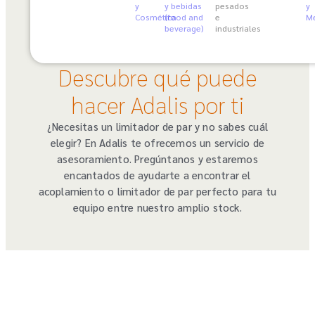
y
y bebidas
pesados
y
Cosmética
(food and
e
Me
beverage)
industriales
Descubre qué puede
hacer Adalis por ti
¿Necesitas un limitador de par y no sabes cuál
elegir? En Adalis te ofrecemos un servicio de
asesoramiento. Pregúntanos y estaremos
encantados de ayudarte a encontrar el
acoplamiento o limitador de par perfecto para tu
equipo entre nuestro amplio stock.