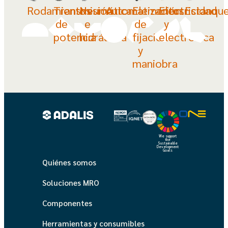
Rodamientos
Transmisión
Neumática
Automatización
Elementos
Electricidad
Estanqu
de
e
de
y
potencia
hidráulica
fijación
electrónica
y
maniobra
We support
the
Sustainable
Development
Goals
Quiénes somos
Soluciones MRO
Componentes
Herramientas y consumibles