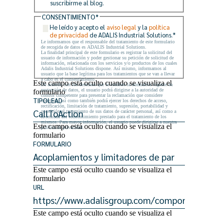
suscribirme al blog.
CONSENTIMIENTO
*
He leído y acepto el
aviso legal
y la
política
de privacidad
de ADALIS Industrial Solutions.
*
Le informamos que el responsable del tratamiento de este formulario
de recogida de datos es ADALIS Industrial Solutions.
La finalidad principal de este formulario es registrar la solicitud del
usuario de información y poder gestionar su petición de solicitud de
información, relacionada con los servicios y/o productos de los cuales
Adalis Industrial Solutions dispone. Así mismo, informamos al
usuario que la base legítima para los tratamientos que se van a llevar
a cabo es el consentimiento.
Este campo está oculto cuando se visualiza el
De acuerdo con los derechos que le confiere la normativa vigente en
protección de datos, el usuario podrá dirigirse a la autoridad de
formulario
control competente para presentar la reclamación que considere
TIPOLEAD
oportuna, así como también podrá ejercer los derechos de acceso,
rectificación, limitación de tratamiento, supresión, portabilidad y
oposición al tratamiento de sus datos de carácter personal, así como a
la retirada del consentimiento prestado para el tratamiento de los
mismos. Para mayor información, el usuario puede dirigirse a nuestra
Este campo está oculto cuando se visualiza el
política de privacidad.
formulario
FORMULARIO
Este campo está oculto cuando se visualiza el
formulario
URL
Este campo está oculto cuando se visualiza el