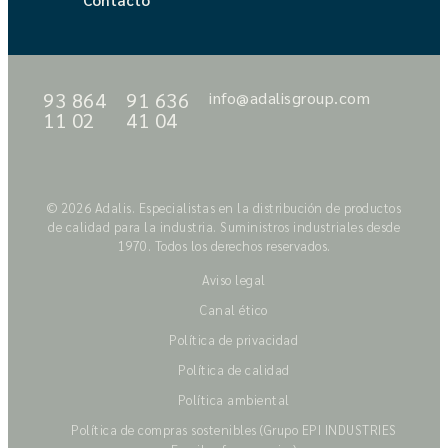
93 864
91 636
info@adalisgroup.com
11 02
41 04
© 2026 Adalis. Especialistas en la distribución de productos
de calidad para la industria. Suministros industriales desde
1970. Todos los derechos reservados.
Aviso legal
Canal ético
Política de privacidad
Política de calidad
Política ambiental
Política de compras sostenibles (Grupo EPI INDUSTRIES