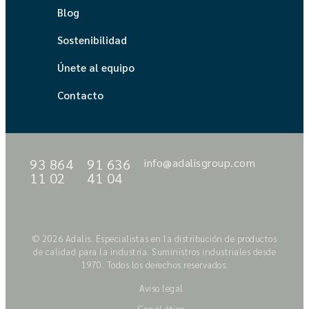
Blog
Sostenibilidad
Únete al equipo
Contacto
93 864
91 636
info@adalisgroup.com
11 02
41 04
© 2026 Adalis. Especialistas en la distribución de productos
de calidad para la industria. Suministros industriales desde
1970. Todos los derechos reservados.
Aviso legal
Canal ético