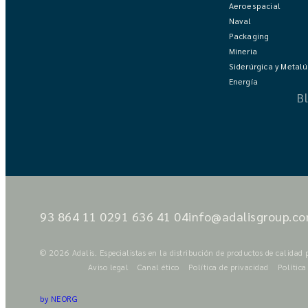
Aeroespacial
Naval
Packaging
Mineria
Siderúrgica y Metalú
Energía
B
93 864 11 02
91 636 41 04
info@adalisgroup.c
© 2026 Adalis. Especialistas en la distribución de productos de calidad 
Aviso legal
Canal ético
Política de privacidad
Política
by NEORG