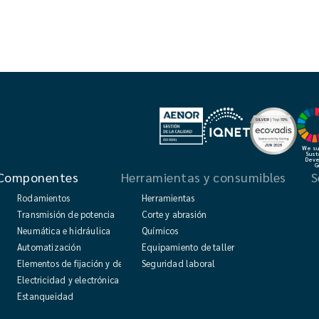
We sup
Sust
Deve
G
Componentes
Herramientas y consumibles
S
Rodamientos
Herramientas
Transmisión de potencia
Corte y abrasión
mética
Neumática e hidráulica
Químicos
da
Automatización
Equipamiento de taller
Elementos de fijación y de maniobra
Seguridad laboral
Electricidad y electrónica
Estanqueidad