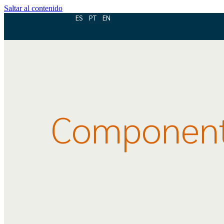
Saltar al contenido
ES
PT
EN
Componen