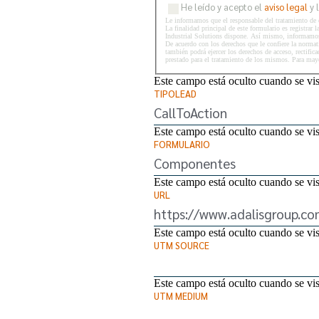
He leído y acepto el
aviso legal
y 
Le informamos que el responsable del tratamiento de 
La finalidad principal de este formulario es registrar
Industrial Solutions dispone. Así mismo, informamos a
De acuerdo con los derechos que le confiere la normati
también podrá ejercer los derechos de acceso, rectific
prestado para el tratamiento de los mismos. Para mayor
Este campo está oculto cuando se vis
TIPOLEAD
Este campo está oculto cuando se vis
FORMULARIO
Este campo está oculto cuando se vis
URL
Este campo está oculto cuando se vis
UTM SOURCE
Este campo está oculto cuando se vis
UTM MEDIUM