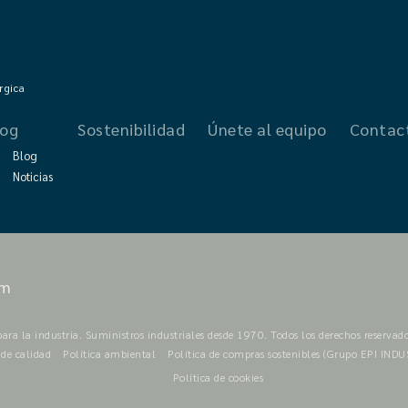
rgica
log
Sostenibilidad
Únete al equipo
Contac
Blog
Noticias
om
para la industria. Suministros industriales desde 1970. Todos los derechos reservado
 de calidad
Política ambiental
Política de compras sostenibles (Grupo EPI IND
Política de cookies