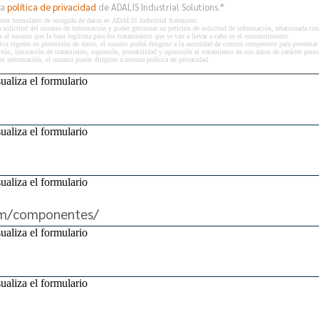
la
política de privacidad
de ADALIS Industrial Solutions.
*
este formulario de recogida de datos es ADALIS Industrial Solutions.
 la solicitud del usuario de información y poder gestionar su petición de solicitud de información, relacionada co
l usuario que la base legítima para los tratamientos que se van a llevar a cabo es el consentimiento.
va vigente en protección de datos, el usuario podrá dirigirse a la autoridad de control competente para presenta
ación, limitación de tratamiento, supresión, portabilidad y oposición al tratamiento de sus datos de carácter pers
 información, el usuario puede dirigirse a nuestra política de privacidad.
ualiza el formulario
ualiza el formulario
ualiza el formulario
ualiza el formulario
ualiza el formulario