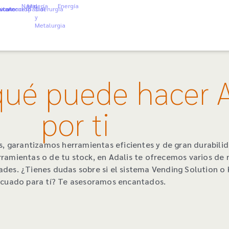
Naval
Minería
Energía
ica
viario
utomoción
Aeroespacial
Siderurgia
y
Metalurgia
ué puede hacer A
por ti
s, garantizamos herramientas eficientes y de gran durabilida
rramientas o de tu stock, en Adalis te ofrecemos varios de 
ades. ¿Tienes dudas sobre si el sistema Vending Solution o 
cuado para tí? Te asesoramos encantados.