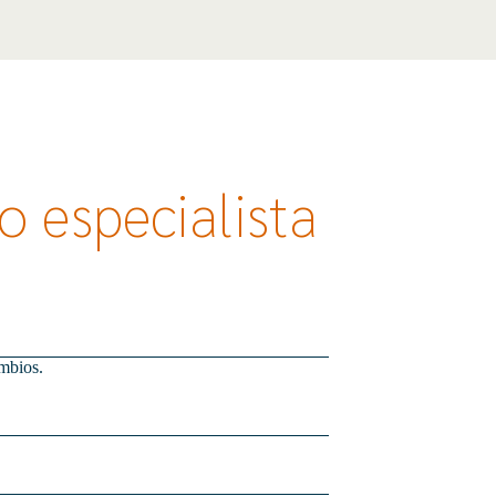
 especialista​​
mbios.