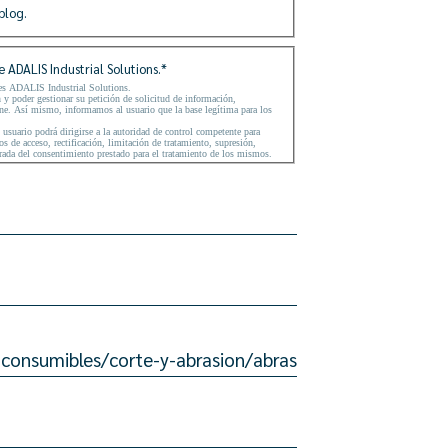
blog.
 ADALIS Industrial Solutions.
*
s es ADALIS Industrial Solutions.
ón y poder gestionar su petición de solicitud de información,
pone. Así mismo, informamos al usuario que la base legítima para los
 usuario podrá dirigirse a la autoridad de control competente para
s de acceso, rectificación, limitación de tratamiento, supresión,
tirada del consentimiento prestado para el tratamiento de los mismos.