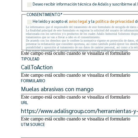
Deseo recibir información técnica de Adalis y suscribirme al 
CONSENTIMIENTO
*
He leído y acepto el
aviso legal
y la
política de privacidad
de
Le informamos que el responsable del tratamiento de este formulario de recogida de dato
La finalidad principal de este formulario es registrar la solicitud del usuario de informaci
relacionada con los servicios y/o productos de los cuales Adalis Industrial Solutions dis
tratamientos que se van a llevar a cabo es el consentimiento.
De acuerdo con los derechos que le confiere la normativa vigente en protección de datos, el
presentar la reclamación que considere oportuna, así como también podrá ejercer los derecho
portabilidad y oposición al tratamiento de sus datos de carácter personal, así como a la re
Para mayor información, el usuario puede dirigirse a nuestra política de privacidad.
Este campo está oculto cuando se visualiza el formulario
TIPOLEAD
Este campo está oculto cuando se visualiza el formulario
FORMULARIO
Este campo está oculto cuando se visualiza el formulario
URL
Este campo está oculto cuando se visualiza el formulario
UTM SOURCE