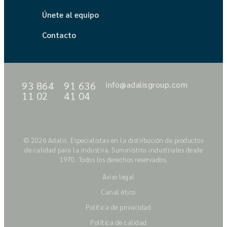
Únete al equipo
Contacto
93 864
91 636
info@adalisgroup.com
11 02
41 04
© 2026 Adalis. Especialistas en la distribución de productos
de calidad para la industria. Suministros industriales desde
1970. Todos los derechos reservados.
Aviso legal
Canal ético
Política de privacidad
Política de calidad