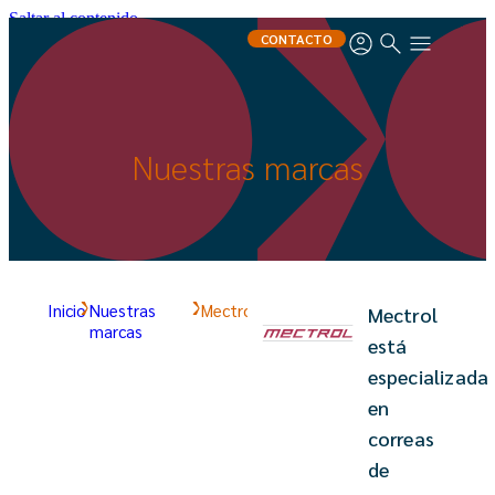
Saltar al contenido
CONTACTO
Nuestras marcas
Inicio
Nuestras
Mectrol
Mectrol
marcas
está
especializada
en
correas
de