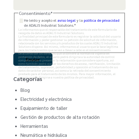
Consentimiento
*
He leído y acepto el
aviso legal
y la
política de privacidad
de ADALIS Industrial Solutions.
*
Le informamos que el responsable del tratamiento de este formulario de
recogida de datos es ADALIS Industrial Solutions.
La finalidad principal de este formulario es registrar la solicitud del usuario
de información y poder gestionar su petición de solicitud de información,
relacionada con los servicios y/o productos de los cuales ADALIS Industrial
Solutions dispone. Así mismo, informamos al usuario que la base legítima
para los tratamientos que se van a llevar a cabo es el consentimiento.
De acuerdo con los derechos que le confiere la normativa vigente en
protección de datos, el usuario podrá dirigirse a la autoridad de control
competente para presentar la reclamación que considere oportuna, así
como también podrá ejercer los derechos de acceso, rectificación, limitación
de tratamiento, supresión, portabilidad y oposición al tratamiento de sus
datos de carácter personal, así como a la retirada del consentimiento
prestado para el tratamiento de los mismos. Para mayor información, el
usuario puede dirigirse a nuestra política de privacidad.
Categorías
Blog
Electricidad y electrónica
Equipamiento de taller
Gestión de productos de alta rotación
Herramientas
Neumática e hidráulica