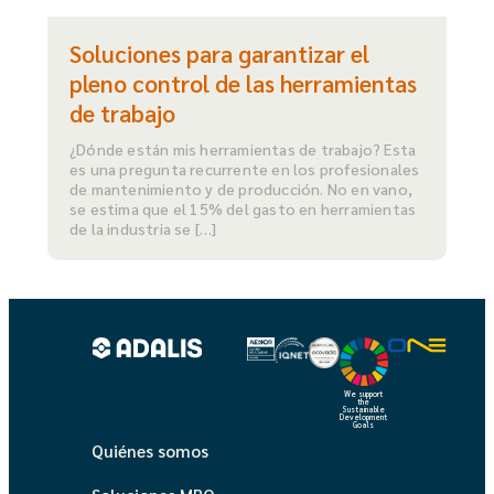
Soluciones para garantizar el
pleno control de las herramientas
de trabajo
¿Dónde están mis herramientas de trabajo? Esta
es una pregunta recurrente en los profesionales
de mantenimiento y de producción. No en vano,
se estima que el 15% del gasto en herramientas
de la industria se […]
We support
the
Sustainable
Development
Goals
Quiénes somos