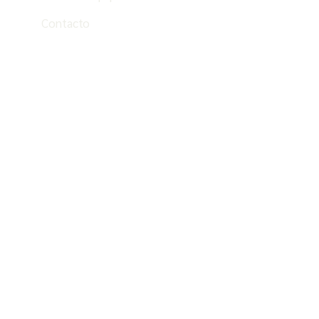
Contacto
ES
PT
EN